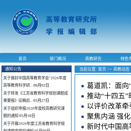
关于组织申报2026年度全国教育科学
规划专项项目的通...
06月03日
首页
部门概况
高教研究
特色
关于组织申报2026年度国家社科基金
教育学重大项目暨...
06月02日
通知公告
当前位置:
首页
>>
高教动态
关于做好中国高等教育学会“2026年度
高等教育科学研...
06月02日
葛道凯：面向
关于转发《江苏省教育科学规划课题成
推动“十四五
果要报》征稿启...
05月27日
以评价改革牵
关于组织申报2026年度校高教研究课
题的通知
05月18日
聚焦内涵 强
关于开展2026年度江苏省教育科学规
新时代中国高
划课题申报的通知
05月09日