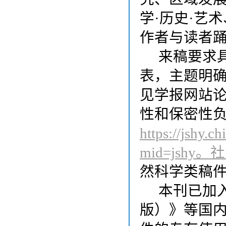
学
·
历史
·
艺术
作者与读者
来稿要求
表，主题明
见学报网站
性和保密性
http
s
://jshy.c
mid=jshy
。
社
然科学类稿
本刊已加
版
）
》
等国