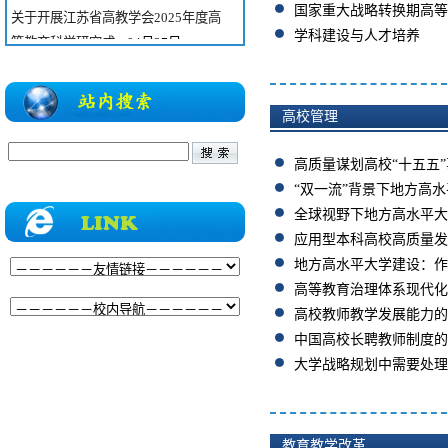
国家重大战略转换期高等
关于开展江苏省高教学会2025年度高
学科建设与人才培养
等教育科学研究成...
04月27日
关于征集2026年省级高等教育学会联
合学术年会学术报...
04月07日
高校管理
关于组织申报2026年度全国教育科学
规划专项项目的通...
06月03日
高质量谋划高校“十五五
关于组织申报2026年度国家社科基金
“双一流”背景下地方高水
教育学重大项目暨...
06月02日
全球视野下地方高水平大
应用型本科高校高质量发
关于做好中国高等教育学会“2026年度
地方高水平大学建设：作
高等教育科学研...
06月02日
高等教育治理体系现代化
关于转发《江苏省教育科学规划课题成
高校教师教学发展能力的
果要报》征稿启...
05月27日
中国高校长聘教师制度的
关于组织申报2026年度校高教研究课
大学战略规划中需要处理
题的通知
05月18日
关于开展2026年度江苏省教育科学规
划课题申报的通知
05月09日
教育教学改革