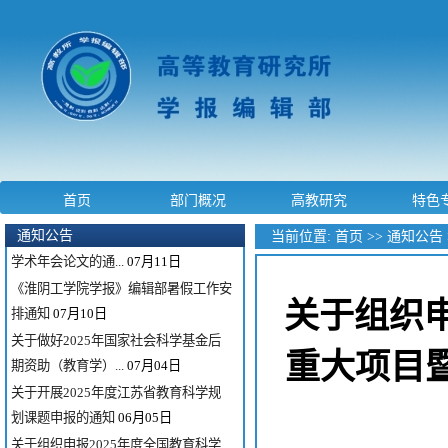
关于征集2026年省级高等教育学会联
合学术年会学术报...
04月07日
2025年度江苏省教育科学规划战略性
首页
部门概况
高教研究
特色
与政策性重大招标...
09月11日
关于征集江苏省高等教育学会2025年
通知公告
当前位置:
首页
>>
通知公告
学术年会论文的通...
07月11日
《淮阴工学院学报》编辑部暑假工作安
关于组织申
排通知
07月10日
关于做好2025年国家社会科学基金后
重大项目
期资助（教育学）...
07月04日
关于开展2025年度江苏省教育科学规
划课题申报的通知
06月05日
关于组织申报2025年度全国教育科学