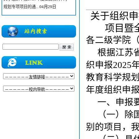
规划专项项目的通...
04月29日
关于组织申
关于组织申报2025年度国家社科基金
教育学重大项目暨...
04月28日
项目暨
关于征集2026年省级高等教育学会联
各二级学院
合学术年会学术报...
04月07日
根据江苏
2025年度江苏省教育科学规划战略性
与政策性重大招标...
09月11日
织申报
202
关于征集江苏省高等教育学会2025年
教育科学规
学术年会论文的通...
07月11日
《淮阴工学院学报》编辑部暑假工作安
年度
组织申
排通知
07月10日
一、申报
关于做好2025年国家社会科学基金后
期资助（教育学）...
07月04日
（一）除
关于开展2025年度江苏省教育科学规
划课题申报的通知
06月05日
别的项目，
关于组织申报2025年度全国教育科学